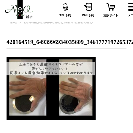
TEL予約
Web予約
通販サイト
メ
ホーム
420164519_6493996934035609_3461777197265372687_n
420164519_6493996934035609_346177719726537